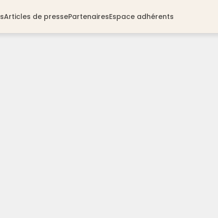
s
Articles de presse
Partenaires
Espace adhérents
& manger
Se laisser guider
eno Tourisme
Tour details