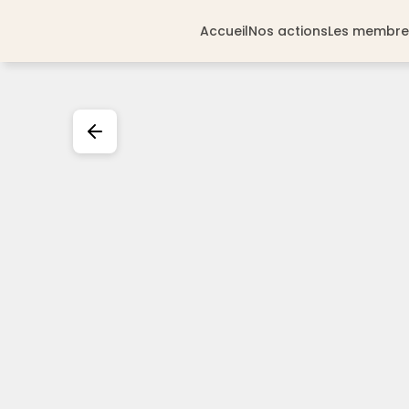
Accueil
Nos actions
Les membre
Tous
A voir & à faire
Se loger
Boire 
Activités & loisirs
Sites de visite
Agri & O
Tour details