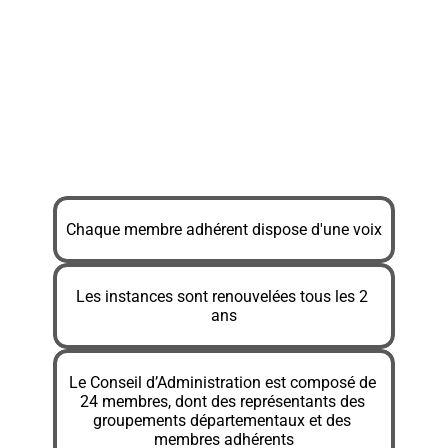
du Lot »…
et des structures individuelles qui 
reflètent la diversité du tourisme lotois : 
hébergeurs, restaurants, sites, activités, 
agences…
Chaque membre adhérent dispose d'une voix
Les instances sont renouvelées tous les 2 
ans
Le Conseil d’Administration est composé de 
24 membres, dont des représentants des 
groupements départementaux et des 
membres adhérents