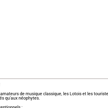
Type
Activités & loisirs
!
 amateurs de musique classique, les Lotois et les tourist
nés qu'aux néophytes.
eptionnels :