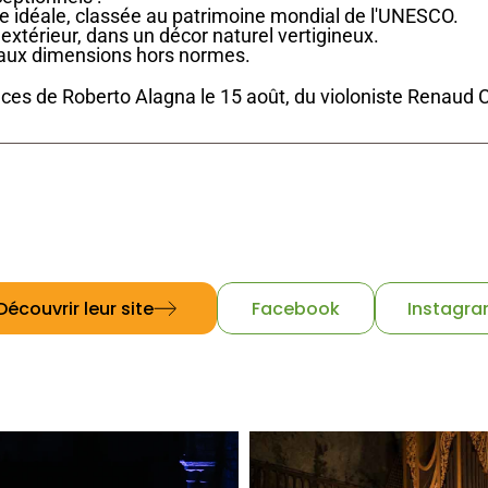
e idéale, classée au patrimoine mondial de l'UNESCO.
 extérieur, dans un décor naturel vertigineux.
s aux dimensions hors normes.
es de Roberto Alagna le 15 août, du violoniste Renaud C
E-mail
T
direction@rocamadourfestival.com
06 52
Découvrir leur site
Facebook
Instagr