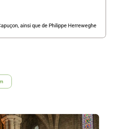
apuçon, ainsi que de Philippe Herreweghe 
éléphone
 74 01 06
am