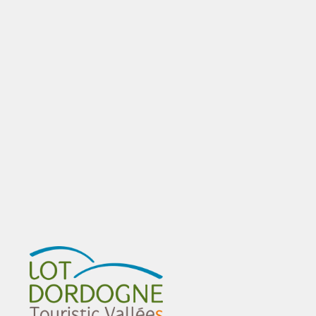
22 sept. 2025
L’association « Touristic Vallées Lot et 
Dordogne » a célébré ses 10 ans ! 
Voir +