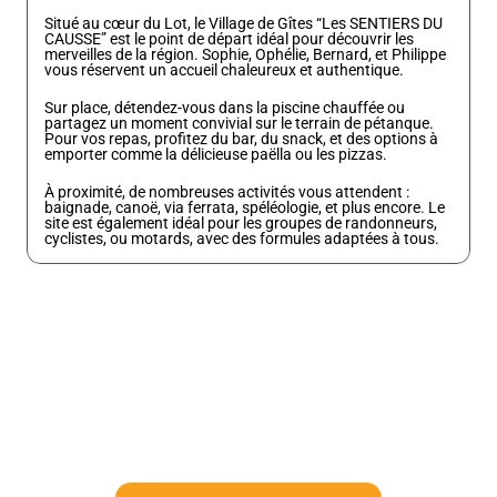
Situé au cœur du Lot, le Village de Gîtes “Les SENTIERS DU 
CAUSSE” est le point de départ idéal pour découvrir les 
merveilles de la région. Sophie, Ophélie, Bernard, et Philippe 
vous réservent un accueil chaleureux et authentique.
Sur place, détendez-vous dans la piscine chauffée ou 
partagez un moment convivial sur le terrain de pétanque. 
Pour vos repas, profitez du bar, du snack, et des options à 
emporter comme la délicieuse paëlla ou les pizzas.
À proximité, de nombreuses activités vous attendent : 
baignade, canoë, via ferrata, spéléologie, et plus encore. Le 
site est également idéal pour les groupes de randonneurs, 
cyclistes, ou motards, avec des formules adaptées à tous.
Adresse
Mas del Pech,
46330 Lentillac du causse
E-mail
giteslessentiersducausse@gmail.com
Téléphone
05 65 24 23 00