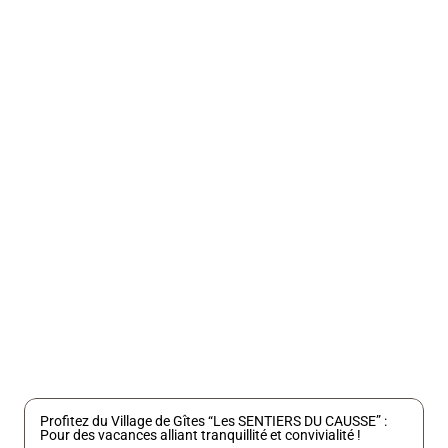
Localisation
Lentillac du Causse 46330
Type
Hébergements regroupés
Accueil
de groupes
Oui
Nombre de 
locatifs
14
Profitez du Village de Gîtes “Les SENTIERS DU CAUSSE” : 
Pour des vacances alliant tranquillité et convivialité !