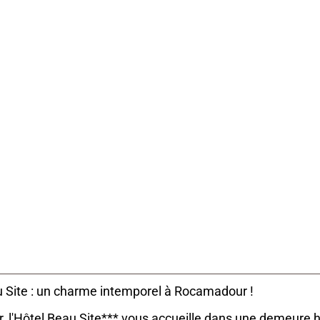
Type
Hôtels
au Site : un charme intemporel à Rocamadour !
 l'Hôtel Beau Site*** vous accueille dans une demeure hi