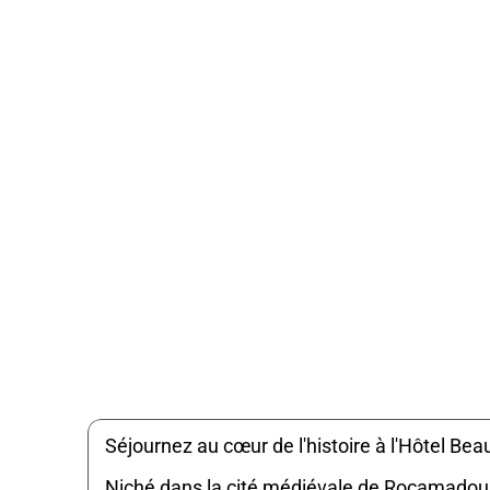
Localisation
Rocamadour 46500
Séjournez au cœur de l'histoire à l'Hôtel Be
Niché dans la cité médiévale de Rocamadour,