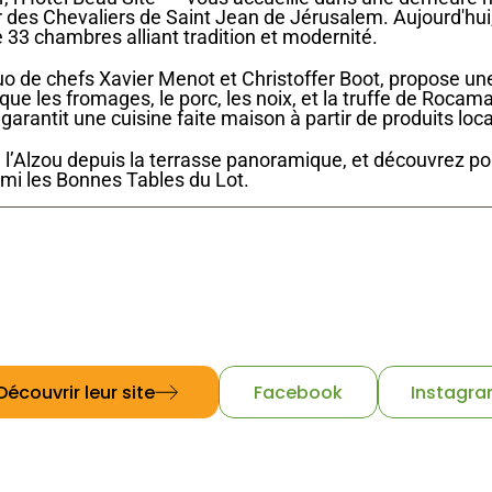
s Chevaliers de Saint Jean de Jérusalem. Aujourd'hui, c
 33 chambres alliant tradition et modernité.
que les fromages, le porc, les noix, et la truffe de Roca
garantit une cuisine faite maison à partir de produits loc
e l’Alzou depuis la terrasse panoramique, et découvrez po
rmi les Bonnes Tables du Lot.
E-mail
T
hotel@beausite-rocamadour.com
05 65
Découvrir leur site
Facebook
Instagr