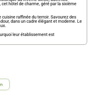
et hôtel de charme, géré par la sixième 
madour, dans un cadre élégant et moderne. Le 
aux.
urquoi leur établissement est 
éléphone
 33 63 08
am