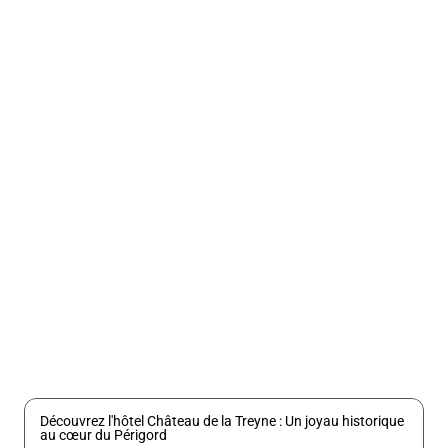
Localisation
Lacave 46200
Type
Hôtels
Accueil
de groupes
Oui
Nombre 
chambres
18
Découvrez l'hôtel Château de la Treyne : Un joyau historique 
au cœur du Périgord