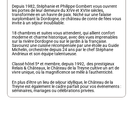
Depuis 1982, Stéphanie et Philippe Gombert vous ouvrent 
les portes de leur demeure du XIVe et XVIIe siècles, 
transformée en un havre de paix. Niché sur une falaise 
surplombant la Dordogne, ce château de conte de fées vous 
invite à un séjour inoubliable.
18 chambres et suites vous attendent, qui allient confort 
moderne et charme historique, avec des vues imprenables 
sur la rivière Dordogne ou sur le jardin à la française. 
Savourez une cuisine récompensée par une étoile au Guide 
Michelin, orchestrée depuis 24 ans par le chef Stéphane 
Andrieux et son équipe talentueuse.
Classé hôtel 5* et membre, depuis 1992,  des prestigieux 
Relais & Châteaux, le Château de la Treyne cultive un art de 
vivre unique, où la magnificence se mêle à l'authenticité.
En plus d'être un lieu de séjour idyllique, le Château de la 
Treyne est également le cadre parfait pour vos événements : 
séminaires, mariages ou célébrations privées.
Adresse
La Treyne,
46200 Lacave
E-mail