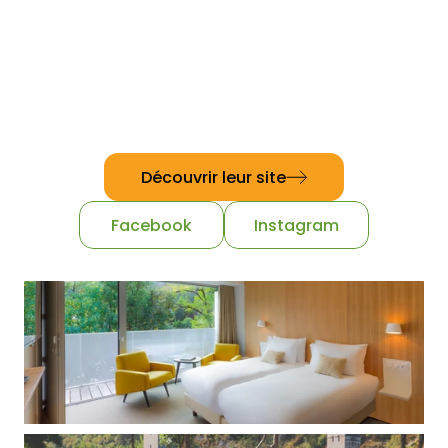
Adresse
113 avenue André-Breton,
46000 Cahors
E-mail
contact@hoteldivona.fr
Téléphone
05 65 21 18 39
Découvrir leur site
Facebook
Instagram