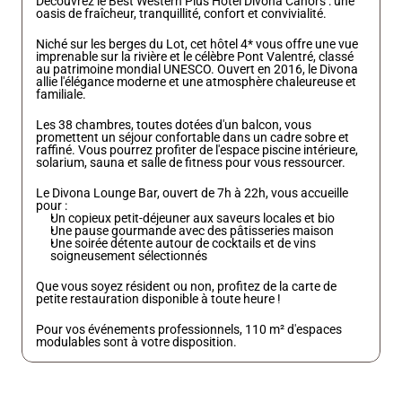
Découvrez le Best Western Plus Hôtel Divona Cahors : une 
oasis de fraîcheur, tranquillité, confort et convivialité.
Niché sur les berges du Lot, cet hôtel 4* vous offre une vue 
imprenable sur la rivière et le célèbre Pont Valentré, classé 
au patrimoine mondial UNESCO. Ouvert en 2016, le Divona 
allie l'élégance moderne et une atmosphère chaleureuse et 
familiale.
Les 38 chambres, toutes dotées d'un balcon, vous 
promettent un séjour confortable dans un cadre sobre et 
raffiné. Vous pourrez profiter de l'espace piscine intérieure, 
solarium, sauna et salle de fitness pour vous ressourcer.
Le Divona Lounge Bar, ouvert de 7h à 22h, vous accueille 
pour :
Un copieux petit-déjeuner aux saveurs locales et bio 
Une pause gourmande avec des pâtisseries maison 
Une soirée détente autour de cocktails et de vins 
soigneusement sélectionnés
Que vous soyez résident ou non, profitez de la carte de 
petite restauration disponible à toute heure !
Pour vos événements professionnels, 110 m² d'espaces 
modulables sont à votre disposition.